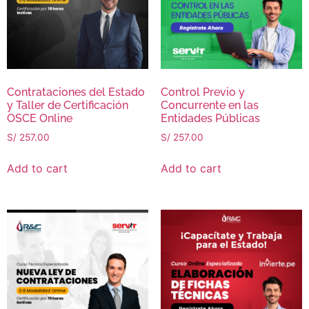
Contrataciones del Estado
Control Previo y
y Taller de Certificación
Concurrente en las
OSCE Online
Entidades Públicas
S/
257.00
S/
257.00
Add to cart
Add to cart