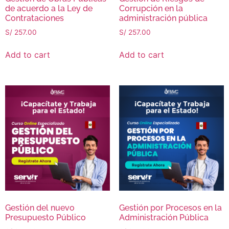
de acuerdo a la Ley de
Corrupción en la
Contrataciones
administración pública
S/
257.00
S/
257.00
Add to cart
Add to cart
Gestión del nuevo
Gestión por Procesos en la
Presupuesto Público
Administración Pública