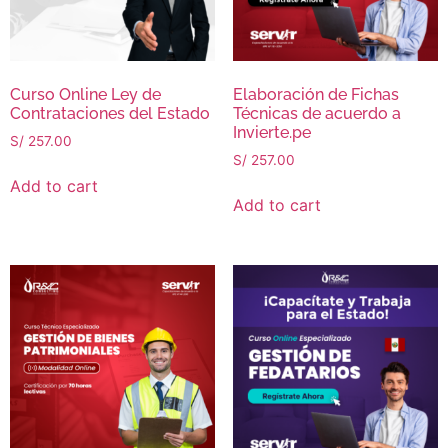
Curso Online Ley de
Elaboración de Fichas
Contrataciones del Estado
Técnicas de acuerdo a
Invierte.pe
S/
257.00
S/
257.00
Add to cart
Add to cart