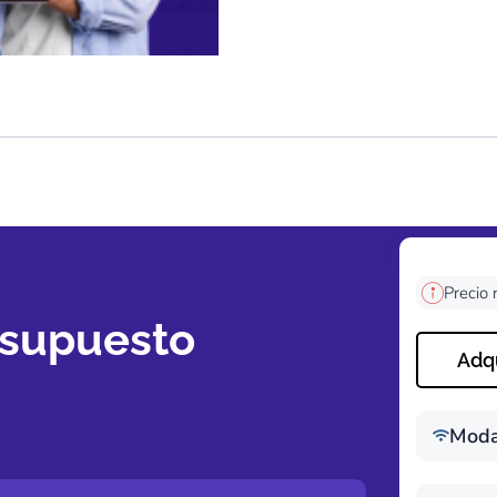
Precio 
esupuesto
Adqu
Moda