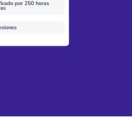
ficado por 250 horas
vas
esiones