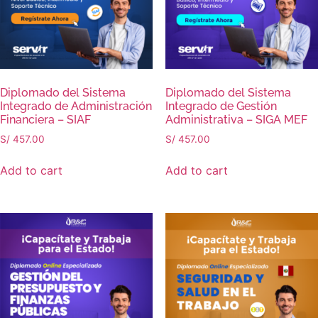
Diplomado del Sistema
Diplomado del Sistema
Integrado de Administración
Integrado de Gestión
Financiera – SIAF
Administrativa – SIGA MEF
S/
457.00
S/
457.00
Add to cart
Add to cart